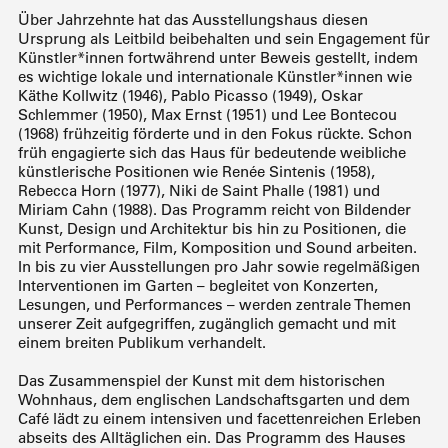
Über Jahrzehnte hat das Ausstellungshaus diesen
Ursprung als Leitbild beibehalten und sein Engagement für
Künstler*innen fortwährend unter Beweis gestellt, indem
es wichtige lokale und internationale Künstler*innen wie
Käthe Kollwitz (1946), Pablo Picasso (1949), Oskar
Schlemmer (1950), Max Ernst (1951) und Lee Bontecou
(1968) frühzeitig förderte und in den Fokus rückte. Schon
früh engagierte sich das Haus für bedeutende weibliche
künstlerische Positionen wie Renée Sintenis (1958),
Rebecca Horn (1977), Niki de Saint Phalle (1981) und
Miriam Cahn (1988). Das Programm reicht von Bildender
Kunst, Design und Architektur bis hin zu Positionen, die
mit Performance, Film, Komposition und Sound arbeiten.
In bis zu vier Ausstellungen pro Jahr sowie regelmäßigen
Interventionen im Garten – begleitet von Konzerten,
Lesungen, und Performances – werden zentrale Themen
unserer Zeit aufgegriffen, zugänglich gemacht und mit
einem breiten Publikum verhandelt.
Das Zusammenspiel der Kunst mit dem historischen
Wohnhaus, dem englischen Landschaftsgarten und dem
Café lädt zu einem intensiven und facettenreichen Erleben
abseits des Alltäglichen ein. Das Programm des Hauses