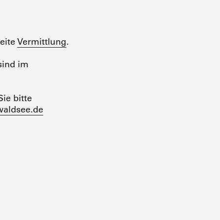
eite
Vermittlung
.
sind im
ie bitte
aldsee.de