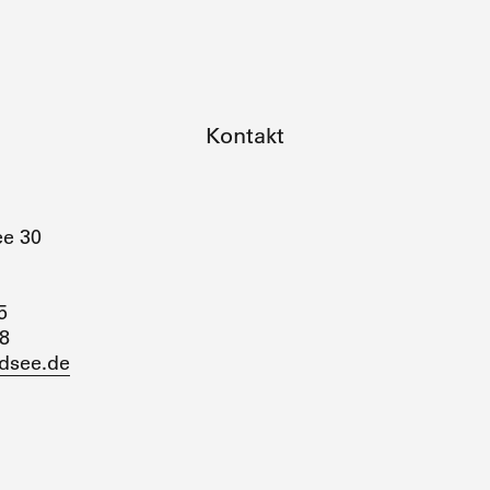
Kontakt
ee 30
5
28
dsee.de