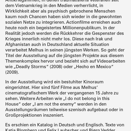
dem Vietnamkrieg in den Medien verherrlicht, in
Wirklichkeit aber als psychisch gebrochene Menschen
kaum noch Chancen haben sich wieder in die gewohnten
sozialen Netze zu integrieren. Actionfilme erreichen auch
heute noch ein begeistertes Millionenpublikum. In der
Realität jedoch werden die Rückkehrer die Gespenster des
Krieges innerlich nicht mehr los. Diese nach Irak und
Afghanistan auch in Deutschland aktuelle Situation
verarbeitet Melhus in seinen jüngsten Werken. So geht der
Titel der Ausstellung auf die jüngsten Projekte aus diesem
Themenkomplex hervor und bezieht sich auf Videoarbeiten
wie „Deadly Storms“ (2008) oder „Hecho en Mexico“
(2009).
In der Ausstellung wird ein bestuhlter Kinoraum
eingerichtet. Hier sind fünf Filme aus Melhus‘
cinematografischem Werk der vergangenen 15 Jahre zu
sehen. Weitere Arbeiten wie „I do not belong in this
House“ oder „I am not the enemy“ werden in den
Ausstellungsräumen teilweise szenisch aufgebaut oder in
Großprojektionen inszeniert.
Es erschien ein Katalog in Deutsch und Englisch. Texte von
Katja Blomberg und Felix Laubscher und Bjørn Vedder.