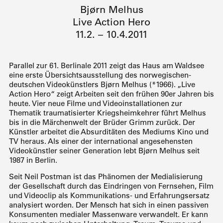
Bjørn Melhus
Live Action Hero
11.2. – 10.4.2011
Parallel zur 61. Berlinale 2011 zeigt das Haus am Waldsee
eine erste Übersichtsausstellung des norwegischen-
deutschen Videokünstlers Bjørn Melhus (*1966). „Live
Action Hero“ zeigt Arbeiten seit den frühen 90er Jahren bis
heute. Vier neue Filme und Videoinstallationen zur
Thematik traumatisierter Kriegsheimkehrer führt Melhus
bis in die Märchenwelt der Brüder Grimm zurück. Der
Künstler arbeitet die Absurditäten des Mediums Kino und
TV heraus. Als einer der international angesehensten
Videokünstler seiner Generation lebt Bjørn Melhus seit
1987 in Berlin.
Seit Neil Postman ist das Phänomen der Medialisierung
der Gesellschaft durch das Eindringen von Fernsehen, Film
und Videoclip als Kommunikations- und Erfahrungsersatz
analysiert worden. Der Mensch hat sich in einen passiven
Konsumenten medialer Massenware verwandelt. Er kann