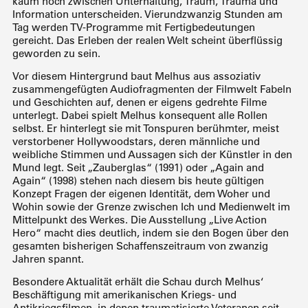
kaum noch zwischen Unterhaltung, Traum, Trauma und
Information unterscheiden. Vierundzwanzig Stunden am
Tag werden TV-Programme mit Fertigbedeutungen
gereicht. Das Erleben der realen Welt scheint überflüssig
geworden zu sein.
Vor diesem Hintergrund baut Melhus aus assoziativ
zusammengefügten Audiofragmenten der Filmwelt Fabeln
und Geschichten auf, denen er eigens gedrehte Filme
unterlegt. Dabei spielt Melhus konsequent alle Rollen
selbst. Er hinterlegt sie mit Tonspuren berühmter, meist
verstorbener Hollywoodstars, deren männliche und
weibliche Stimmen und Aussagen sich der Künstler in den
Mund legt. Seit „Zauberglas“ (1991) oder „Again and
Again“ (1998) stehen nach diesem bis heute gültigen
Konzept Fragen der eigenen Identität, dem Woher und
Wohin sowie der Grenze zwischen Ich und Medienwelt im
Mittelpunkt des Werkes. Die Ausstellung „Live Action
Hero“ macht dies deutlich, indem sie den Bogen über den
gesamten bisherigen Schaffenszeitraum von zwanzig
Jahren spannt.
Besondere Aktualität erhält die Schau durch Melhus‘
Beschäftigung mit amerikanischen Kriegs- und
Antikriegsfilmen, in denen traumatisierte Veteranen seit