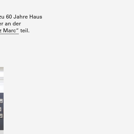
zu 60 Jahre Haus
er an der
z Marc“
teil.