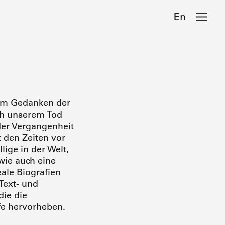
En
dem Gedanken der
ch unserem Tod
 der Vergangenheit
 den Zeiten vor
lige in der Welt,
wie auch eine
ale Biografien
 Text- und
ie die
fe hervorheben.