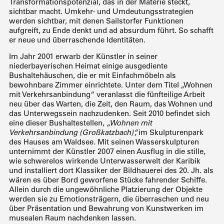
Transformationspotenzial, das in der Materie steckt,
sichtbar macht. Umkehr- und Umdeutungsstrategien
werden sichtbar, mit denen Sailstorfer Funktionen
aufgreift, zu Ende denkt und ad absurdum führt. So schafft
er neue und überraschende Identitäten.
Im Jahr 2001 erwarb der Künstler in seiner
niederbayerischen Heimat einige ausgediente
Bushaltehäuschen, die er mit Einfachmöbeln als
bewohnbare Zimmer einrichtete. Unter dem Titel „Wohnen
mit Verkehrsanbindung“ veranlasst die fünfteilige Arbeit
neu über das Warten, die Zeit, den Raum, das Wohnen und
das Unterwegssein nachzudenken. Seit 2010 befindet sich
eine dieser Bushaltestellen,
„
Wohnen mit
Verkehrsanbindung (Großkatzbach)“,
im Skulpturenpark
des Hauses am Waldsee
.
Mit seinen Wasserskulpturen
unternimmt der Künstler 2007 einen Ausflug in die stille,
wie schwerelos wirkende Unterwasserwelt der Karibik
und installiert dort Klassiker der Bildhauerei des 20. Jh. als
wären es über Bord geworfene Stücke fahrender Schiffe.
Allein durch die ungewöhnliche Platzierung der Objekte
werden sie zu Emotionsträgern, die überraschen und neu
über Präsentation und Bewahrung von Kunstwerken im
musealen Raum nachdenken lassen.